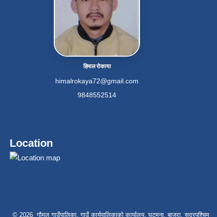
हिमाल रोकाया
himalrokaya72@gmail.com
9848552514
Location
© 2026 गौमुल गाउँपालिका, गाउँ कार्यपालिकाको कार्यालय, घट्मुना, बाजुरा, सुदूरपश्चिम