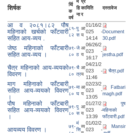
म
प्र
र्थि
शिर्षक
हि
का
मिति
दस्तावेज
क
ना
र
वर्ष
आ व २०८१।८२ पौष
01/16/2
८१-
पु
आ
महिनाको खर्चको फाँटवारी
025 -
Document
८२
स
य
सहित आय-व्यय .
14:14
30.pdf
06/26/2
जेष्ठ महिनाको फाँटबारी
७९-
जे
आ
023 -
सहित आय-व्यय ।
८०
ठ
य
jestha.pdf
16:17
04/21/2
चैत्र महिनाको आय-व्ययको
७९-
चै
आ
023 -
चैत्र.pdf
विवरण ।
८०
त्र
य
11:46
माग महिनाको फाँटबारी
02/23/2
७९-
मा
आ
Fatbari
सहित आय-व्ययको विवरण
023 -
८०
घ
य
magh.pdf
।
13:05
पौष महिनाको फाँटबारी
01/27/2
पुष
७९-
पु
आ
सहित आय-व्ययको विवरण
023 -
महिनाको
८०
स
य
।
13:39
फाँटवारी.pdf
मं
01/02/2
७९-
व्य
Mansir
आयव्यय विवरण ।
सि
023 -
८०
य
.pdf