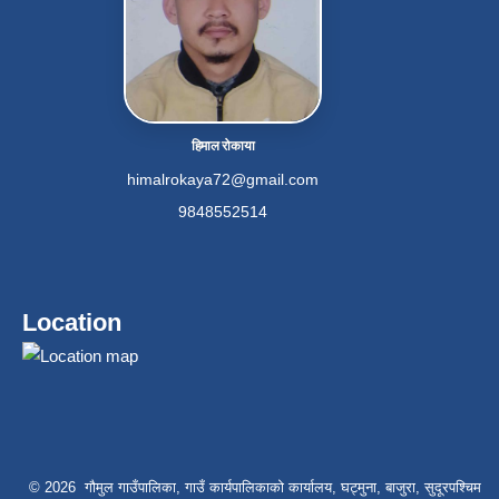
हिमाल रोकाया
himalrokaya72@gmail.com
9848552514
Location
© 2026 गौमुल गाउँपालिका, गाउँ कार्यपालिकाको कार्यालय, घट्मुना, बाजुरा, सुदूरपश्चिम