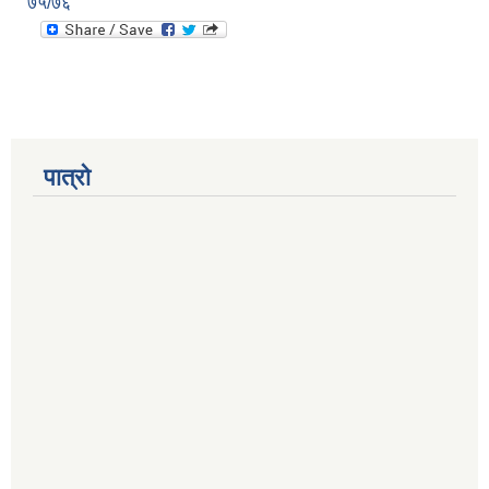
७५/७६
पात्रो