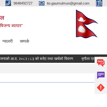
9848492727
ito.gaumulmun@gmail.com
पाल
षिजन्य ब्यापार”
ग्यालरी
सम्पर्क
जनाको आ.व. २०८२।८३ को बजेट तथा खर्चको विवरण
मृगौला प्रत्यारोपण गर