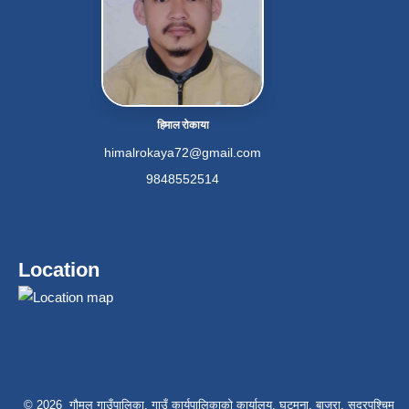
हिमाल रोकाया
himalrokaya72@gmail.com
9848552514
Location
© 2026 गौमुल गाउँपालिका, गाउँ कार्यपालिकाको कार्यालय, घट्मुना, बाजुरा, सुदूरपश्चिम