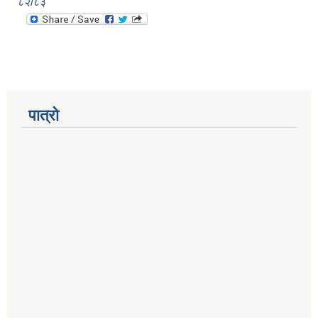
८२/८३
पात्रो