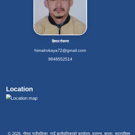
हिमाल रोकाया
himalrokaya72@gmail.com
9848552514
Location
© 2026 गौमुल गाउँपालिका, गाउँ कार्यपालिकाको कार्यालय, घट्मुना, बाजुरा, सुदूरपश्चिम