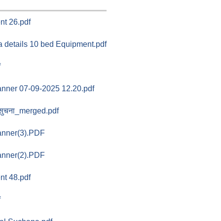
t 26.pdf
 details 10 bed Equipment.pdf
f
ner 07-09-2025 12.20.pdf
 सुचना_merged.pdf
nner(3).PDF
nner(2).PDF
t 48.pdf
f