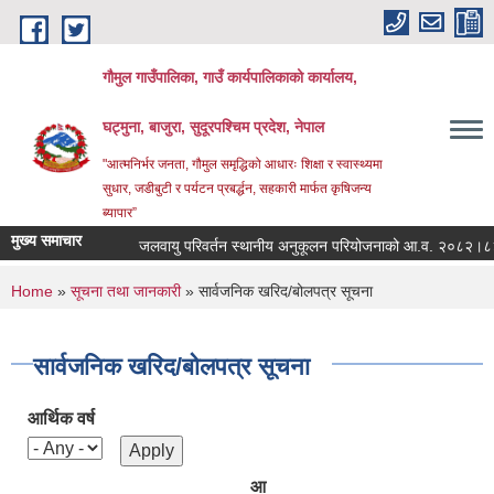
Skip to main content
गौमुल गाउँपालिका, गाउँ कार्यपालिकाको कार्यालय,
घट्मुना, बाजुरा, सुदूरपश्चिम प्रदेश, नेपाल
"आत्मनिर्भर जनता, गौमुल समृद्धिको आधारः शिक्षा र स्वास्थ्यमा
सुधार, जडीबुटी र पर्यटन प्रबर्द्धन, सहकारी मार्फत कृषिजन्य
ब्यापार”
मुख्य समाचार
जलवायु परिवर्तन स्थानीय अनुकूलन परियोजनाको आ.व. २०८२।८३ 
You are here
Home
»
सूचना तथा जानकारी
» सार्वजनिक खरिद/बोलपत्र सूचना
सार्वजनिक खरिद/बोलपत्र सूचना
आर्थिक वर्ष
आ