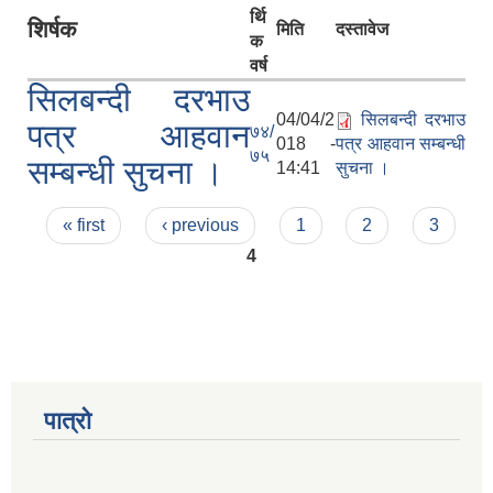
र्थि
शिर्षक
मिति
दस्तावेज
क
वर्ष
सिलबन्दी दरभाउ
04/04/2
सिलबन्दी दरभाउ
पत्र आहवान
७४/
018 -
पत्र आहवान सम्बन्धी
७५
सम्बन्धी सुचना ।
14:41
सुचना ।
Pages
« first
‹ previous
1
2
3
4
पात्रो